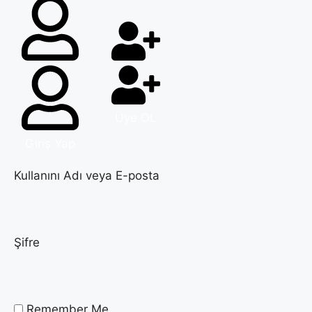
Üye OL
Giriş Yap
Kullanını Adı veya E-posta
Şifre
Remember Me