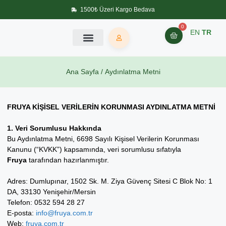
1500₺ Üzeri Kargo Bedava
0
EN
TR
Ana Sayfa
/ Aydınlatma Metni
FRUYA KİŞİSEL VERİLERİN KORUNMASI AYDINLATMA METNİ
1. Veri Sorumlusu Hakkında
Bu Aydınlatma Metni, 6698 Sayılı Kişisel Verilerin Korunması
Kanunu (“KVKK”) kapsamında, veri sorumlusu sıfatıyla
Fruya
tarafından hazırlanmıştır.
Adres: Dumlupınar, 1502 Sk. M. Ziya Güvenç Sitesi C Blok No: 1
DA, 33130 Yenişehir/Mersin
Telefon: 0532 594 28 27
E-posta:
info@fruya.com.tr
Web:
fruya.com.tr